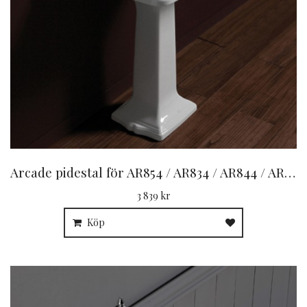
Arcade pidestal för AR854 / AR834 / AR844 / AR854
3 839 kr
Köp