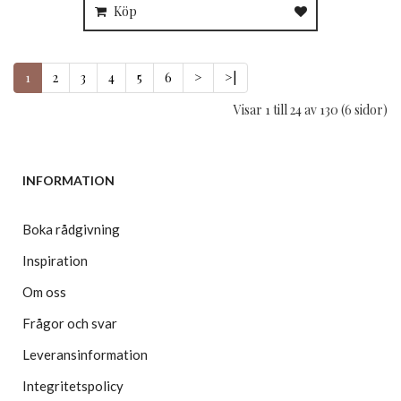
Köp
1
2
3
4
5
6
>
>|
Visar 1 till 24 av 130 (6 sidor)
INFORMATION
Boka rådgivning
Inspiration
Om oss
Frågor och svar
Leveransinformation
Integritetspolicy