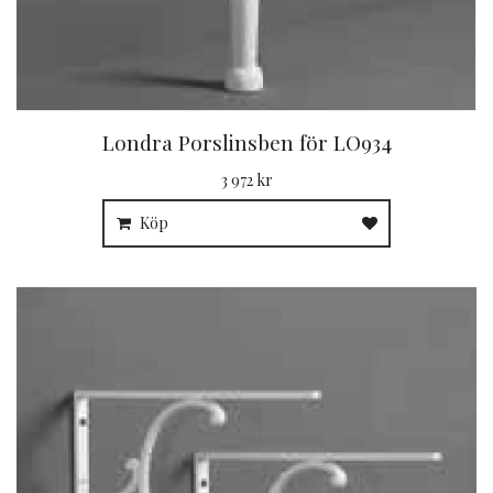
Londra Porslinsben för LO934
3 972 kr
Köp