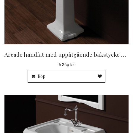
Arcade handfat med uppåtgående bakstycke 68 cm
6 869 kr
Köp