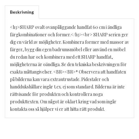
Beskrivning
<h3>SHARP ovalt ovanpåliggande handfat 60 cm i ändliga
färgkombinationer och former.</h3><br> SHARP serien ger
dig en värld av möjligheter. Kombinera former med massor av
färger, bygg din egen badrumsmöbel eller använd en möbel
du redan har och kombinera med ett SHARP handfat,
möjligheterna är oändliga. Se den tekniska beskrivningen för
exakta måttangivelser. <BR><BR>* Observera att handfaten
på bilderna kan vara extrautrustade. Pidestaler och
handdukshållare ingår t.ex. ej som standard. Bilderna är inte
rättvisande för produkten och kontrollera noga
produkttexten. Om något är oklart kring vad som ingår
kontakta oss så hjälper vi er att hitta rätt produkt.