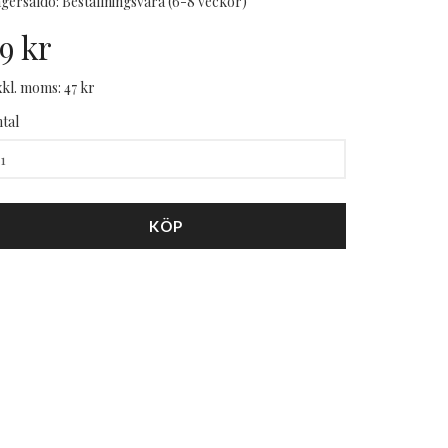
gersaldo: Beställningsvara (6-8 veckor)
9 kr
kl. moms: 47 kr
tal
KÖP