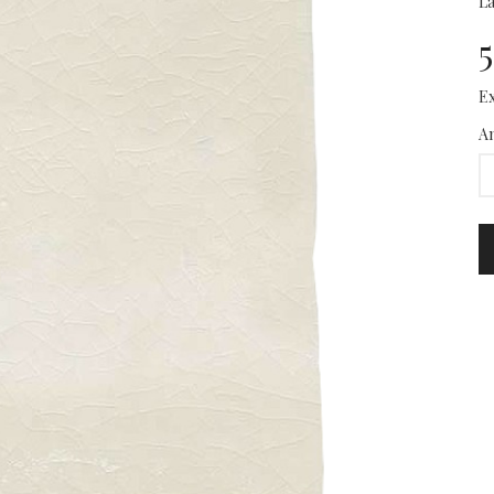
La
5
Ex
An