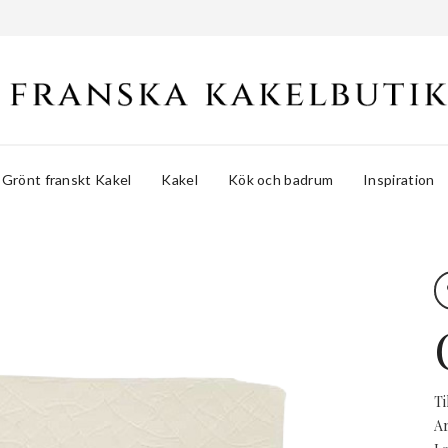
Grönt franskt Kakel
Kakel
Kök och badrum
Inspiration
Ti
Ar