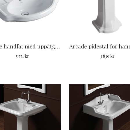
Arcade handfat med uppåtgående bakstycke 59 cm
5 571 kr
3 839 kr