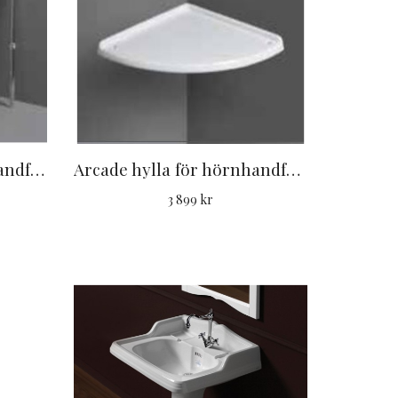
Arcade stativ för hörnhandfat AR884
Arcade hylla för hörnhandfat AR884
3 899 kr