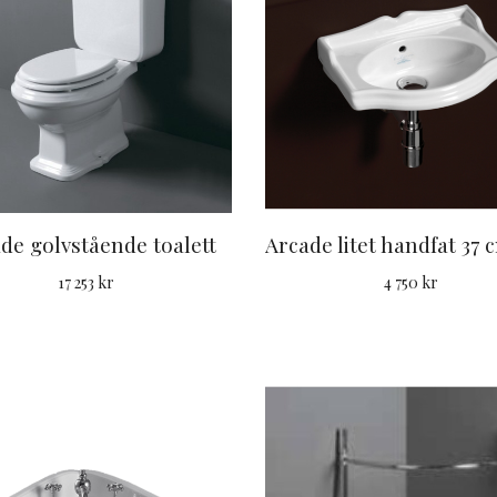
de golvstående toalett
17 253 kr
4 750 kr