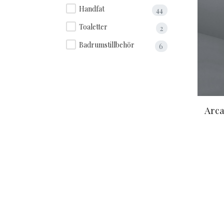
Handfat
44
Toaletter
2
Badrumstillbehör
6
Arca