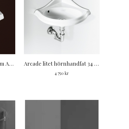
Arcade litet handfat 37 cm AR035
Arcade litet hörnhandfat 34 cm AR036
4 750 kr