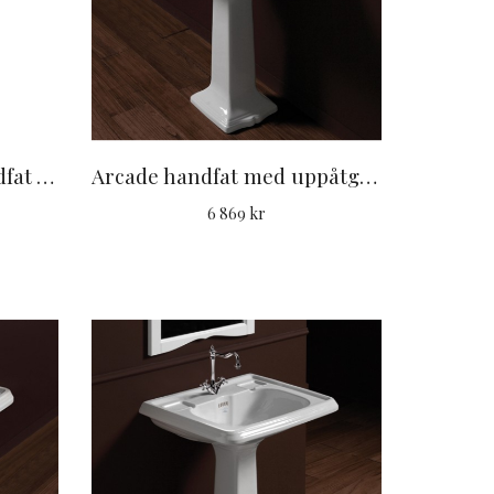
Arcade pidestal för handfat AR814
Arcade handfat med uppåtgående bakstycke 68 cm
6 869 kr