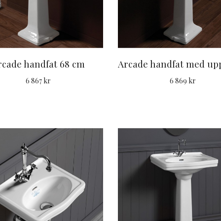
rcade handfat 68 cm
6 867 kr
6 869 kr