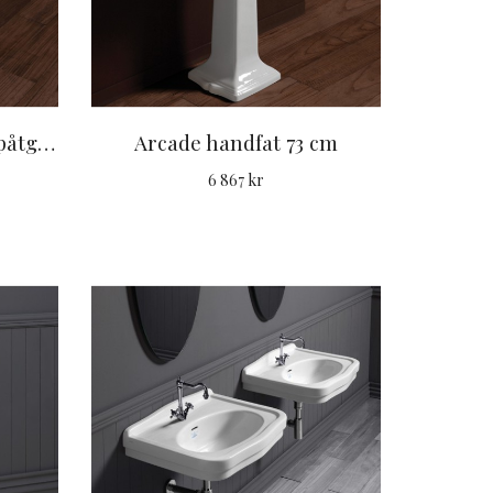
Arcade handfat med uppåtgående bakstycke 73 cm
Arcade handfat 73 cm
6 867 kr