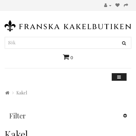
0
Kakel
Filter
Kakel