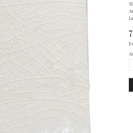
Ti
Ar
La
7
Ex
An