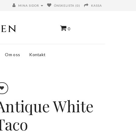
MINA SIDOR
ÖNSKELISTA (0)
KASSA
0
Om oss
Kontakt
Antique White
Taco