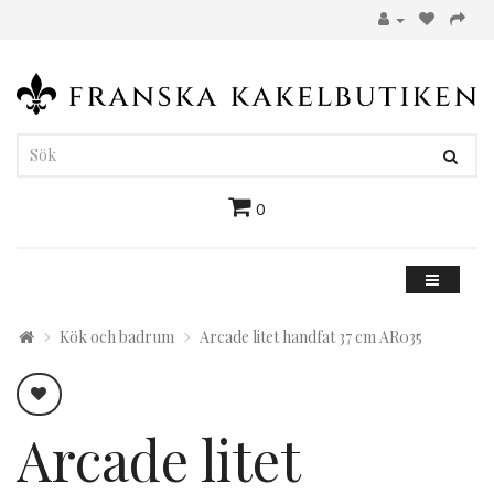
0
Kök och badrum
Arcade litet handfat 37 cm AR035
Arcade litet