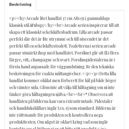
Beskrivning
<p><h3>Arcade litet handfat 37 cm AR035 i gammaldags
klassisk stil.&nbsp;</h3><br>Arcade serien inspirerar till att
skapa ett klassiskt sekelskiftesbadrum. Lilla arcade passar
perfekt där det är lite utrymme och till utseendet är det
perfekt till en sekelskiftestoalett. Toaletterna i serien arcade
passar utmärkt ihop med handfatet. Porslinet går att få i flera
färger, vitt, champagne och svart. Porslinspidestalerna är i
första hand anpassade för vägganslutning. Se den tekniska
beskrivningen för exakta måttangivelser. </p><p>Detta lilla
handfat kommer ohålat men förberett för hål på både höger
och vänster sida. Glöm inte att välja till håltagning om ni inte
tänker göra håltagningen själva.<br><br>* Observera att
handfaten på bilderna kan vara extrautrustade. Pidestaler
och handdukshållare ingår t.ex. ej som standard. Bilderna är
inte rättvisande för produkten och kontrollera noga
produkttexten. Om något är oklart kring vad som ingår
kontakta oss så hjälper vi er att hitta rätt produkt.</p>