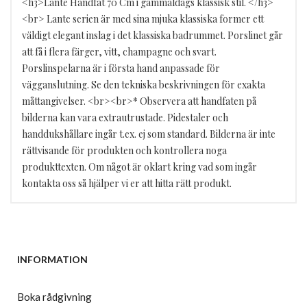
<h3>Lante Handfat 70 Cm i gammaldags klassisk stil. </h3>
<br> Lante serien är med sina mjuka klassiska former ett
väldigt elegant inslag i det klassiska badrummet. Porslinet går
att få i flera färger, vitt, champagne och svart.
Porslinspelarna är i första hand anpassade för
vägganslutning. Se den tekniska beskrivningen för exakta
måttangivelser. <br><br>* Observera att handfaten på
bilderna kan vara extrautrustade. Pidestaler och
handdukshållare ingår t.ex. ej som standard. Bilderna är inte
rättvisande för produkten och kontrollera noga
produkttexten. Om något är oklart kring vad som ingår
kontakta oss så hjälper vi er att hitta rätt produkt.
INFORMATION
Boka rådgivning